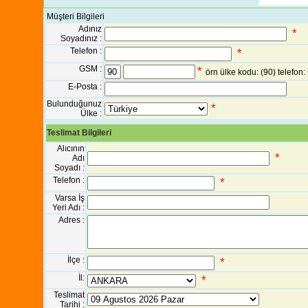
Müşteri Bilgileri
Adınız
*
Soyadınız :
Telefon :
*
GSM :
*
örn ülke kodu: (90) telefo
E-Posta :
Bulunduğunuz
*
Ülke :
Teslimat Bilgileri
Alıcının
*
Adı
Soyadı :
Telefon :
*
Varsa İş
Yeri Adı :
Adres :
İlçe :
*
İl:
*
Teslimat
Tarihi :