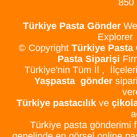
850
Türkiye Pasta
Gönder
Web
Explorer 
© Copyright
Türkiye Pasta
Pasta Siparişi
Fir
Türkiye'nin Tüm İl , İlçele
Yaşpasta gönder
sipar
vere
Türkiye pastacılık
ve
çikol
a
Türkiye pasta gönderimi 
genelinde en görsel online pas