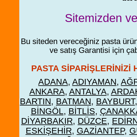
Sitemizden ver
Bu siteden vereceğiniz pasta ürü
ve satış Garantisi için ça
PASTA SİPARİŞLERİNİZİ 
ADANA
,
ADIYAMAN
,
AĞR
ANKARA
,
ANTALYA
,
ARDA
BARTIN
,
BATMAN
,
BAYBURT
BİNGÖL
,
BİTLİS
,
ÇANAKK
DİYARBAKIR
,
DÜZCE
,
EDİR
ESKİŞEHİR
,
GAZİANTEP
,
G