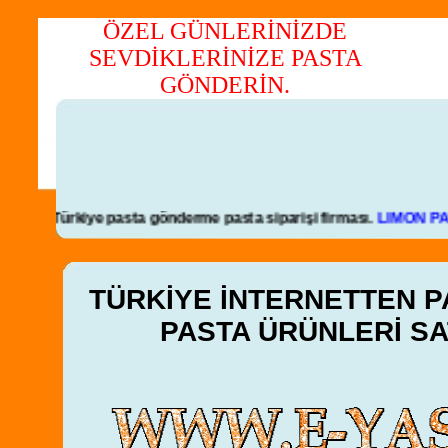
ÖZEL GÜNLERİNİZDE
SEVDİKLERİNİZE PASTA
Kredi k
GÖNDERİN.
Türkiye pasta gönderme pasta siparişi firması.
LİMON PASTA
TÜRKİYE İNTERNETTEN PA
PASTA ÜRÜNLERİ SAT