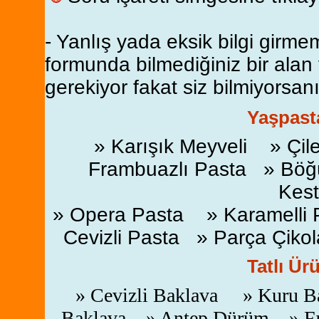
- Yanlış yada eksik bilgi girme
formunda bilmediğiniz bir alan
gerekiyor fakat siz bilmiyorsanı
Yaşpasta
» Karışık Meyveli » Çil
Frambuazlı Pasta » Böğü
Kest
» Opera Pasta » Karamelli 
Cevizli Pasta » Parça Çikol
Tatlı Ür
» Cevizli Baklava » Kuru Ba
Baklava » Antep Dürüm » Fı