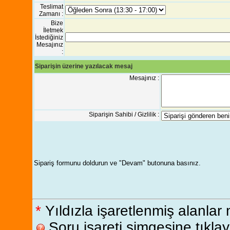
Teslimat
Zamanı :
Bize
İletmek
İstediğiniz
Mesajınız
:
Siparişin üzerine yazılacak mesaj
Mesajınız :
Siparişin Sahibi / Gizlilik :
Sipariş formunu doldurun ve "Devam" butonuna basınız.
*
Yıldızla işaretlenmiş alanlar
Soru işareti simgesine tıklaya