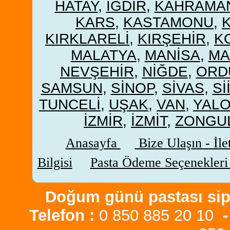
HATAY
,
IĞDIR
,
KAHRAMA
KARS
,
KASTAMONU
,
KIRKLARELİ
,
KIRŞEHİR
,
K
MALATYA
,
MANİSA
,
MA
NEVŞEHİR
,
NİĞDE
,
ORD
SAMSUN
,
SİNOP
,
SİVAS
,
Sİ
TUNCELİ
,
UŞAK
,
VAN
,
YAL
İZMİR
,
İZMİT
,
ZONGU
Anasayfa
Bize Ulaşın - İle
Bilgisi
Pasta Ödeme Seçenekler
Doğum günü pastası sipa
Telefon :
0 850 885 20 10